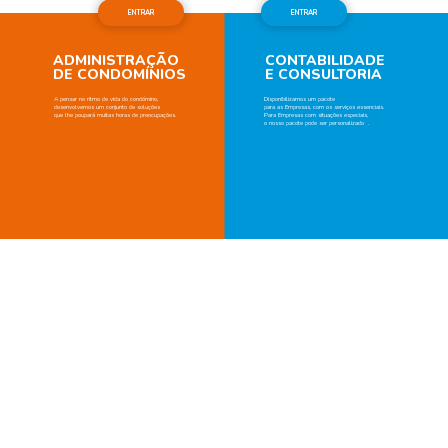
ENTRAR
ENTRAR
ADMINISTRAÇÃO
CONTABILIDADE
DE CONDOMÍNIOS
E CONSULTORIA
A pensar no ritmo de vida do condómino,
Disponibilizamos um pacote
desenvolvemos um conjunto de soluções
para as Empresas, com os serviços essenciais.
que lhe poupará muitas horas de preocupações.
Para Empresas com situações especiais,
o nosso pacote pode ser personalizado .